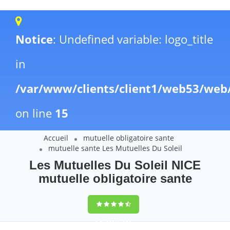
Notice
: Undefined variable: logo_title
in
/var/www/clients/client1/web53/web
on line
15
Accueil
mutuelle obligatoire sante
mutuelle sante Les Mutuelles Du Soleil
Les Mutuelles Du Soleil NICE
mutuelle obligatoire sante
9,5
(100%)
223